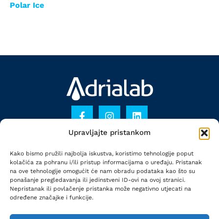
Polar Ice
Upravljajte pristankom
KONTAKT
Kako bismo pružili najbolja iskustva, koristimo tehnologije poput
PRAVILA PRIVATNOSTI
kolačića za pohranu i/ili pristup informacijama o uređaju. Pristanak
na ove tehnologije omogućit će nam obradu podataka kao što su
POLITIKA KOLAČIĆA
ponašanje pregledavanja ili jedinstveni ID-ovi na ovoj stranici.
Nepristanak ili povlačenje pristanka može negativno utjecati na
određene značajke i funkcije.