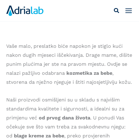
Skip
to
content
Vaše malo, preslatko biće napokon je stiglo kući
nakon dugih mjeseci iščekivanja. Drage mame, dišite
punim plućima jer ste na pravom mjestu. Ovdje se
nalazi pažljivo odabrana
kozmetika za bebe
,
stvorena da nježno njeguje i štiti najosjetljiviju kožu.
Naši proizvodi osmišljeni su u skladu s najvišim
standardima kvalitete i sigurnosti, a idealni su za
primjenu već
od prvog dana života
. U ponudi Vas
očekuje sve što vam treba za svakodnevnu njegu:
od
blage kreme za bebe
, preko provjerenih