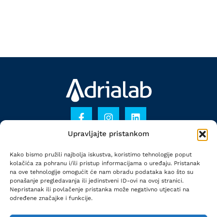
Upravljajte pristankom
KONTAKT
Kako bismo pružili najbolja iskustva, koristimo tehnologije poput
PRAVILA PRIVATNOSTI
kolačića za pohranu i/ili pristup informacijama o uređaju. Pristanak
na ove tehnologije omogućit će nam obradu podataka kao što su
POLITIKA KOLAČIĆA
ponašanje pregledavanja ili jedinstveni ID-ovi na ovoj stranici.
Nepristanak ili povlačenje pristanka može negativno utjecati na
određene značajke i funkcije.