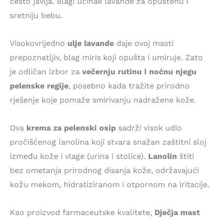
često javlja. Blagi učinak lavande za opuštenu i
sretniju bebu.
Visokovrijedno
ulje lavande
daje ovoj masti
prepoznatljiv, blag miris koji opušta i umiruje. Zato
je odličan izbor za
večernju rutinu i noćnu njegu
pelenske regije
, posebno kada tražite prirodno
rješenje koje pomaže smirivanju nadražene kože.
Ova
krema za pelenski osip
sadrži visok udio
pročišćenog lanolina koji stvara snažan zaštitni sloj
između kože i vlage (urina i stolice).
Lanolin
štiti
bez ometanja prirodnog disanja kože, održavajući
kožu mekom, hidratiziranom i otpornom na iritacije.
Kao proizvod farmaceutske kvalitete,
Dječja mast