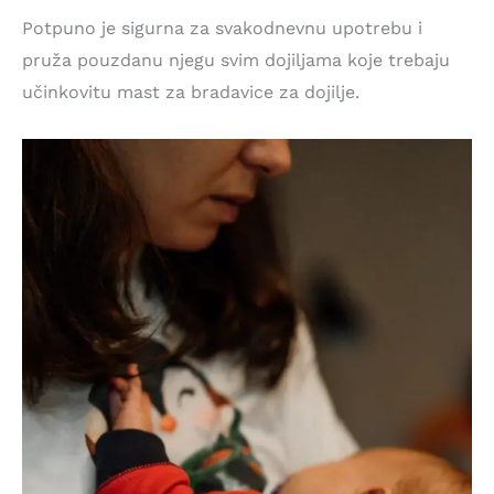
Potpuno je sigurna za svakodnevnu upotrebu i
pruža pouzdanu njegu svim dojiljama koje trebaju
učinkovitu mast za bradavice za dojilje.