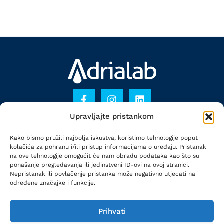
Upravljajte pristankom
KONTAKT
Kako bismo pružili najbolja iskustva, koristimo tehnologije poput
PRAVILA PRIVATNOSTI
kolačića za pohranu i/ili pristup informacijama o uređaju. Pristanak
na ove tehnologije omogućit će nam obradu podataka kao što su
POLITIKA KOLAČIĆA
ponašanje pregledavanja ili jedinstveni ID-ovi na ovoj stranici.
Nepristanak ili povlačenje pristanka može negativno utjecati na
određene značajke i funkcije.
Adrialab je dio
Prihvati