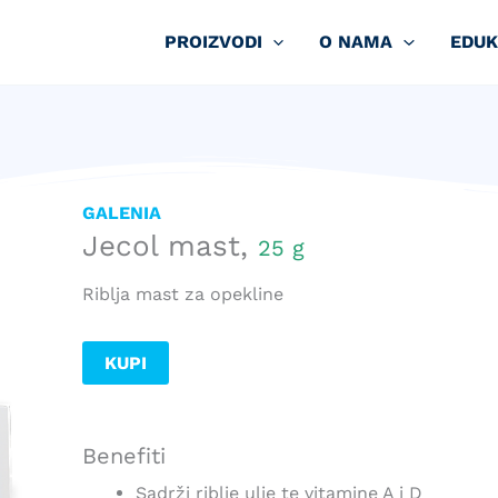
PROIZVODI
O NAMA
EDUK
GALENIA
Jecol mast,
25 g
Riblja mast za opekline
KUPI
Benefiti
Sadrži riblje ulje te vitamine A i D