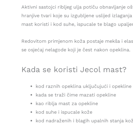
Aktivni sastojci ribljeg ulja potiču obnavljanje 
hranjive tvari koje su izgubljene uslijed izlaganja
mast koristi i kod suhe, ispucale te blago upalje
Redovitom primjenom koža postaje mekša i elasti
se osjećaj nelagode koji je čest nakon opeklina.
Kada se koristi Jecol mast?
kod raznih opeklina uključujući i opeklin
kada se traži čime mazati opekline
kao riblja mast za opekline
kod suhe i ispucale kože
kod nadraženih i blagih upalnih stanja ko