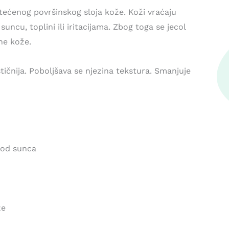
oštećenog površinskog sloja kože. Koži vraćaju
 suncu, toplini ili iritacijama. Zbog toga se jecol
ne kože.
čnija. Poboljšava se njezina tekstura. Smanjuje
e od sunca
že