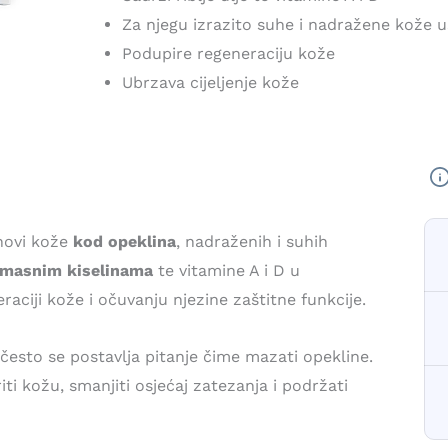
Za njegu izrazito suhe i nadražene kože usl
Podupire regeneraciju kože
Ubrzava cijeljenje kože
novi kože
kod opeklina
, nadraženih i suhih
masnim kiselinama
te vitamine A i D u
aciji kože i očuvanju njezine zaštitne funkcije.
 često se postavlja pitanje čime mazati opekline.
ti kožu, smanjiti osjećaj zatezanja i podržati