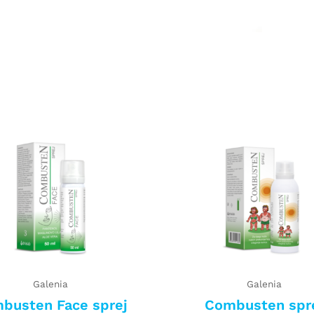
Galenia
Galenia
busten Face sprej
Combusten spr