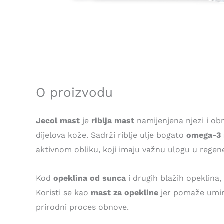
O proizvodu
Jecol mast
je
riblja mast
namijenjena njezi i ob
dijelova kože. Sadrži riblje ulje bogato
omega-3 
aktivnom obliku, koji imaju važnu ulogu u regener
Kod
opeklina od sunca
i drugih blažih opeklina,
Koristi se kao
mast za opekline
jer pomaže umiri
prirodni proces obnove.