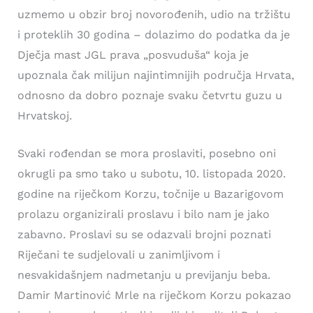
uzmemo u obzir broj novorođenih, udio na tržištu
i proteklih 30 godina – dolazimo do podatka da je
Dječja mast JGL prava „posvuduša“ koja je
upoznala čak milijun najintimnijih područja Hrvata,
odnosno da dobro poznaje svaku četvrtu guzu u
Hrvatskoj.
Svaki rođendan se mora proslaviti, posebno oni
okrugli pa smo tako u subotu, 10. listopada 2020.
godine na riječkom Korzu, točnije u Bazarigovom
prolazu organizirali proslavu i bilo nam je jako
zabavno. Proslavi su se odazvali brojni poznati
Riječani te sudjelovali u zanimljivom i
nesvakidašnjem nadmetanju u previjanju beba.
Damir Martinović Mrle na riječkom Korzu pokazao