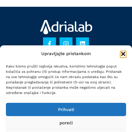
Upravljajte pristankom
KONTAKT
Kako bismo pružili najbolja iskustva, koristimo tehnologije poput
PRAVILA PRIVATNOSTI
kolačića za pohranu i/ili pristup informacijama o uređaju. Pristanak
na ove tehnologije omogućit će nam obradu podataka kao što su
POLITIKA KOLAČIĆA
ponašanje pregledavanja ili jedinstveni ID-ovi na ovoj stranici.
Nepristanak ili povlačenje pristanka može negativno utjecati na
određene značajke i funkcije.
Adrialab je dio
Prihvati
poreći