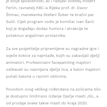
je svoje sposobnosti, ali i radijski voditelj Robert
Ferlin, ravnatelj KBC-a Rijeka prof. dr. Davor
Štimac, manekenka Stefani Šober te bračni par
Sulić. Cijeli program vodio je komičar Ivan Šarić
koji je događaju dodao humora i atrakcije te
potaknuo angažman prolaznika.
Za sve posjetitelje pripremljene su nagradne igre i
svježe kokice za najmlađe, kojih su zabavljali dječji
animatori. Profesionalni facepainting majstori
oslikavali su nasmijana dječja lica, a balon majstori
puhali balone u raznim oblicima.
Povodom ovog velikog rođendana na policama bilo
je dostupno limitirano izdanje Dječje masti JGL, a
od prodaje svake takve masti do kraja 2020.