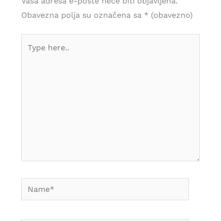
Vaša adresa e-pošte neće biti objavljena.
Obavezna polja su označena sa
* (obavezno)
Type
here..
Name*