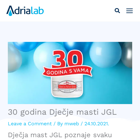
Skip
to
content
30 godina Dječje masti JGL
Leave a Comment
/ By
mweb
/
24.10.2021.
Dječja mast JGL poznaje svaku