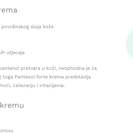
krema
 površinskog sloja kože
kih utjecaja
-pantenol pretvara u koži, neophodna je za
g toga Pantexol forte krema predstavlja
oći, zatezanju i iritacijama.
e kremu
obnovu