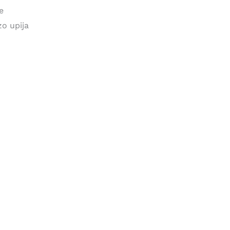
e
o upija