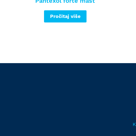
Pantexol forte mast
Pročitaj više
K