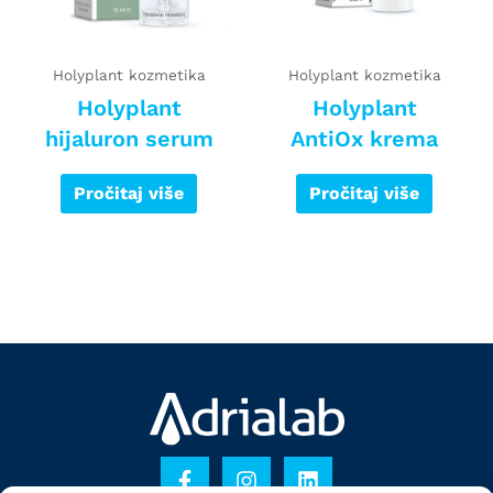
Holyplant kozmetika
Holyplant kozmetika
Holyplant
Holyplant
hijaluron serum
AntiOx krema
Pročitaj više
Pročitaj više