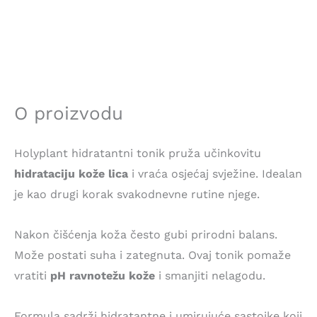
O proizvodu
Holyplant hidratantni tonik pruža učinkovitu
hidrataciju kože lica
i vraća osjećaj svježine. Idealan
je kao drugi korak svakodnevne rutine njege.
Nakon čišćenja koža često gubi prirodni balans.
Može postati suha i zategnuta. Ovaj tonik pomaže
vratiti
pH ravnotežu kože
i smanjiti nelagodu.
Formula sadrži hidratantne i umirujuće sastojke koji