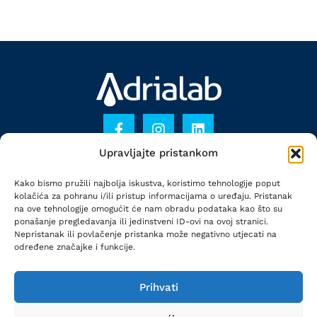
Upravljajte pristankom
KONTAKT
Kako bismo pružili najbolja iskustva, koristimo tehnologije poput
PRAVILA PRIVATNOSTI
kolačića za pohranu i/ili pristup informacijama o uređaju. Pristanak
na ove tehnologije omogućit će nam obradu podataka kao što su
POLITIKA KOLAČIĆA
ponašanje pregledavanja ili jedinstveni ID-ovi na ovoj stranici.
Nepristanak ili povlačenje pristanka može negativno utjecati na
određene značajke i funkcije.
Adrialab je dio
Prihvati