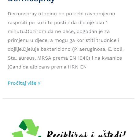
Dermospray otopinu po potrebi ravnomjerno
raspršiti po koži te pustiti da djeluje oko 1
minutu.Obzirom da ne peče, pogodan je za
primjenu u djece, a mogu ga koristiti trudnice i
dojilje.Djeluje baktericidno (P. aeruginosa, E. coli,
Sta. aureus, MRSA prema EN 1040) i na kvasnice
(Candida albicans prema HRN EN
Dermospray
Pročitaj više »