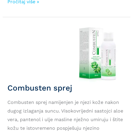
Panthenol
Pročitaj više »
forte
sprej
Combusten sprej
Combusten sprej namijenjen je njezi kože nakon
dugog izlaganja suncu. Visokovrijedni sastojci aloe
vera, pantenol i ulje masline nježno umiruju i štite
kožu te istovremeno pospješuju njezino